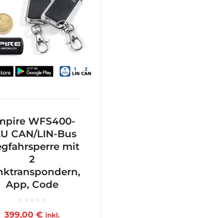
mpire WFS400-
U CAN/LIN-Bus
gfahrsperre mit
2
nktranspondern,
App, Code
399,00
€
inkl.