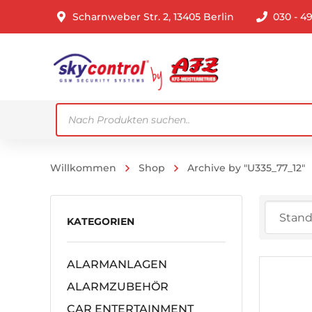
Scharnweber Str. 2, 13405 Berlin
030 - 4
Products
search
Willkommen
Shop
Archive by "U335_77_12"
KATEGORIEN
ALARMANLAGEN
ALARMZUBEHÖR
CAR ENTERTAINMENT