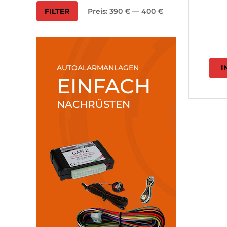
Min.
Max.
FILTER
Preis:
390 €
—
400 €
Preis
Preis
I
AUTOALARMANLAGEN
EINFACH
NACHRÜSTEN