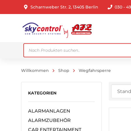
Scharnweber Str. 2, 13405 Berlin
030 - 4
Products
search
Willkommen
Shop
Wegfahrsperre
KATEGORIEN
ALARMANLAGEN
ALARMZUBEHÖR
CAR ENTERTAINMENT