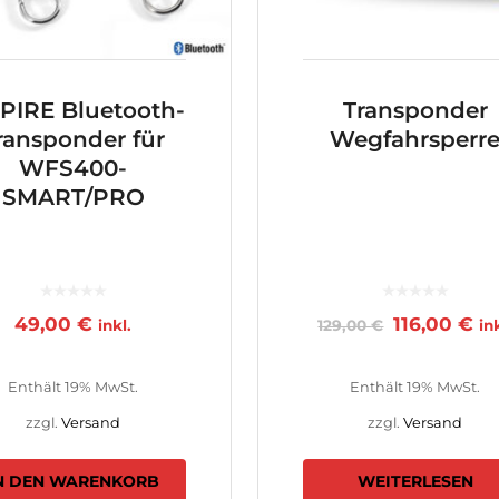
PIRE Bluetooth-
Transponder
ransponder für
Wegfahrsperr
WFS400-
SMART/PRO
49,00
€
116,00
€
inkl.
129,00
€
in
Enthält 19% MwSt.
Enthält 19% MwSt.
zzgl.
Versand
zzgl.
Versand
N DEN WARENKORB
WEITERLESEN