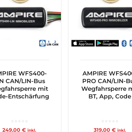
PIRE WFS400-
AMPIRE WFS40
IN CAN/LIN-Bus
PRO CAN/LIN-B
gfahrsperre mit
Wegfahrsperre m
de-Entschärfung
BT, App, Code
249,00
€
319,00
€
inkl.
inkl.